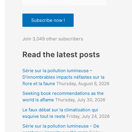
o
u
Subscribe now !
r
e
Join 3,049 other subscribers
m
a
Read the latest posts
i
l
Série sur la pollution lumineuse –
a
D’innombrables impacts néfastes sur la
flore et la faune
Thursday, August 6, 2026
d
d
Seeking book recommendations as the
world is aflame
Thursday, July 30, 2026
r
Le faux débat sur la climatisation qui
e
esquive tout le reste
Friday, July 24, 2026
s
Série sur la pollution lumineuse – De
s