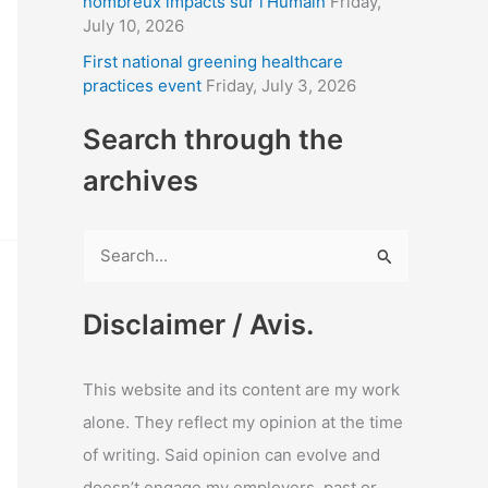
nombreux impacts sur l’Humain
Friday,
July 10, 2026
First national greening healthcare
practices event
Friday, July 3, 2026
Search through the
archives
S
e
a
Disclaimer / Avis.
r
c
This website and its content are my work
h
alone. They reflect my opinion at the time
f
of writing. Said opinion can evolve and
o
doesn’t engage my employers, past or