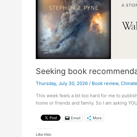
la
faune
Seeking book recommendati
Thursday, July 30, 2026
/
Book review
,
Climat
This week feels a bit too hard for me to publish 
home or friends and family. So I am asking YOU
Email
More
Like this: